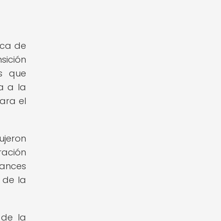
oca de
sición
as que
a a la
ara el
ujeron
ración
vances
 de la
 de la