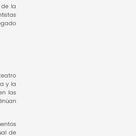
 de la
istas
legado
teatro
a y la
en las
tinúan
mentos
ual de