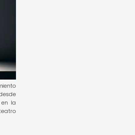
miento
 desde
 en la
teatro