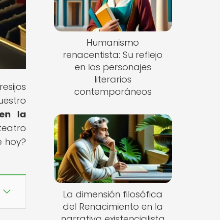
Humanismo
renacentista: Su reflejo
en los personajes
literarios
esijos
contemporáneos
uestro
en la
teatro
e hoy?
La dimensión filosófica
del Renacimiento en la
narrativa existencialista