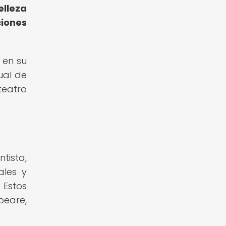
elleza
iones
 en su
ual de
teatro
tista,
ales y
 Estos
peare,