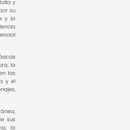
alia y
por su
a y la
lencia
encial
ásicas
ra, la
en las
a y el
najes,
ránea,
de sus
a, la