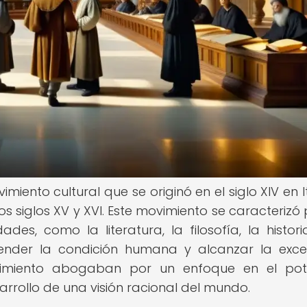
ento cultural que se originó en el siglo XIV en It
s siglos XV y XVI. Este movimiento se caracterizó 
des, como la literatura, la filosofía, la histori
render la condición humana y alcanzar la exce
cimiento abogaban por un enfoque en el pot
arrollo de una visión racional del mundo.