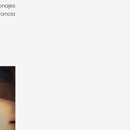
onajes
vancia
a