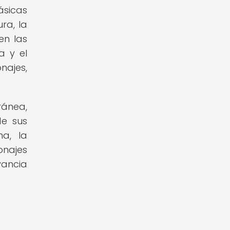
ásicas
ra, la
en las
a y el
najes,
ránea,
de sus
a, la
onajes
vancia