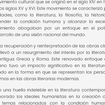
ento cultural que se originó en el siglo XIV en It
s siglos XV y XVI. Este movimiento se caracterizó 
des, como la literatura, la filosofía, la histori
render la condición humana y alcanzar la exce
cimiento abogaban por un enfoque en el pot
arrollo de una visión racional del mundo.
 recuperación y reinterpretación de las obras cl
evó a un resurgimiento del interés por la literatu
a antigua Grecia y Roma. Este renovado enfoque 
 tuvo un impacto significativo en la literatur
do en la forma en que se representan los perso
mas en las obras literarias modernas.
una huella indeleble en la literatura contempo
porado los ideales humanistas en la creación 
e temas relacionados con la condición human