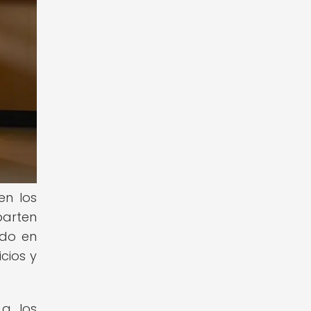
en los
parten
ido en
cios y
 a los