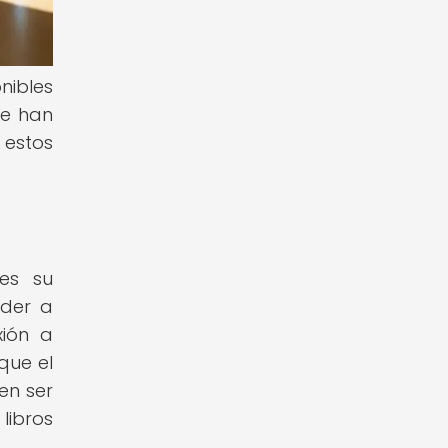
nibles
ue han
 estos
es su
eder a
xión a
que el
en ser
libros