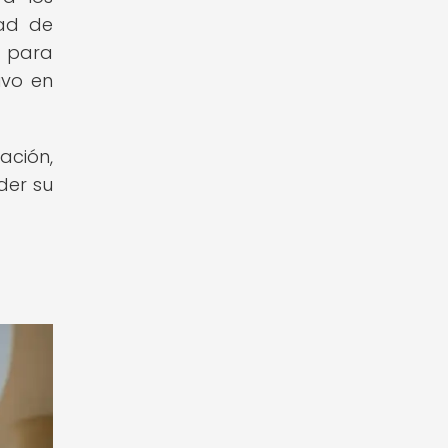
dad de
e para
ivo en
ación,
der su