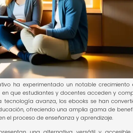
tivo ha experimentado un notable crecimiento 
a en que estudiantes y docentes acceden y com
a tecnología avanza, los ebooks se han convert
ducación, ofreciendo una amplia gama de benefi
n el proceso de enseñanza y aprendizaje.
epresentan una alternativa versátil y accesible