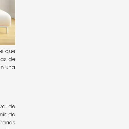
os que
nas de
en una
iva de
nir de
rarias