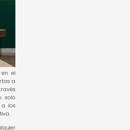
 en el
ertas a
través
o solo
 a los
iva.
lquier