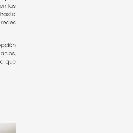
en las
hasta
aredes
opción
acios,
no que