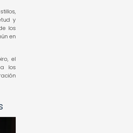
illos,
etud y
de los
mún en
ro, el
a los
ración
s