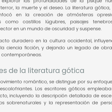
n explorar las profundidades de la psique h
rror, la muerte y el deseo. La literatura gótica
nfocó en la creación de atmósferas opresi
os como castillos lúgubres, paisajes tenebr
l lector en un mundo de oscuridad y suspense.
acto duradero en la cultura occidental, influye
 la ciencia ficción, y dejando un legado de obr
as contemporáneas.
es de la literatura gótica
movimiento romántico, se distingue por su enfoque
escalofriantes. Los escritores góticos empleab
ecto, incluyendo la descripción detallada de esce
tos sobrenaturales y la representación de pers