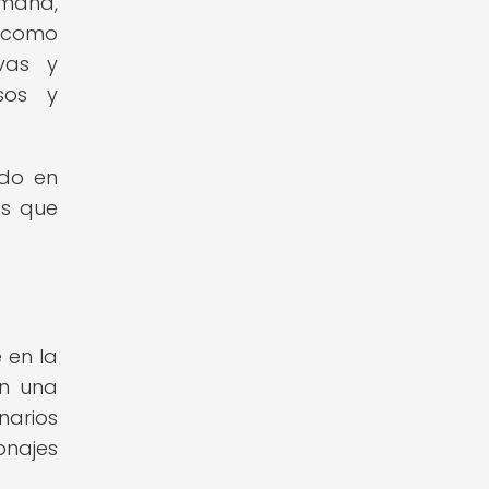
umana,
, como
vas y
osos y
ndo en
as que
 en la
an una
narios
onajes