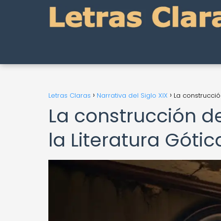
Letras Claras
Narrativa del Siglo XIX
La construcció
La construcción d
la Literatura Góti