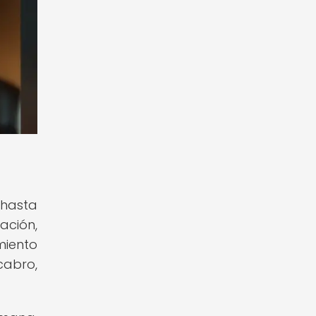
 hasta
ación,
miento
acabro,