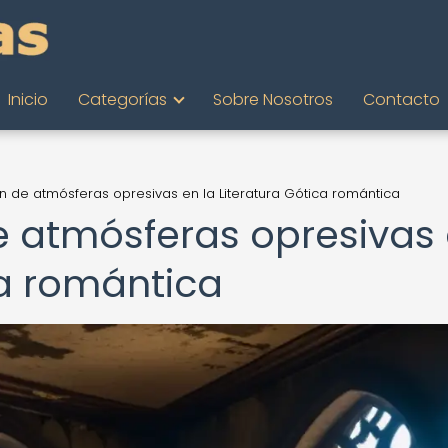
Inicio
Categorías
Sobre Nosotros
Contacto
n de atmósferas opresivas en la Literatura Gótica romántica
e atmósferas opresivas
ca romántica