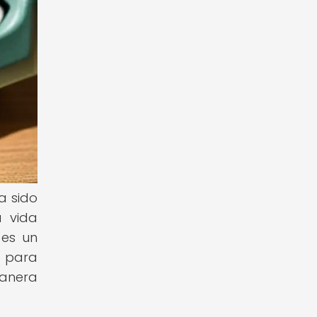
ha sido
a vida
 es un
s para
manera