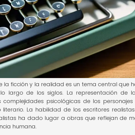
tre la ficción y la realidad es un tema central que 
o largo de los siglos. La representación de l
las complejidades psicológicas de los personajes
literario. La habilidad de los escritores realista
ealistas ha dado lugar a obras que reflejan de 
encia humana.