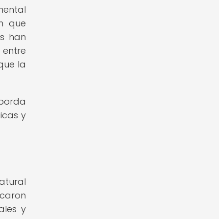
mental
n que
as han
 entre
que la
aborda
icas y
atural
scaron
ales y