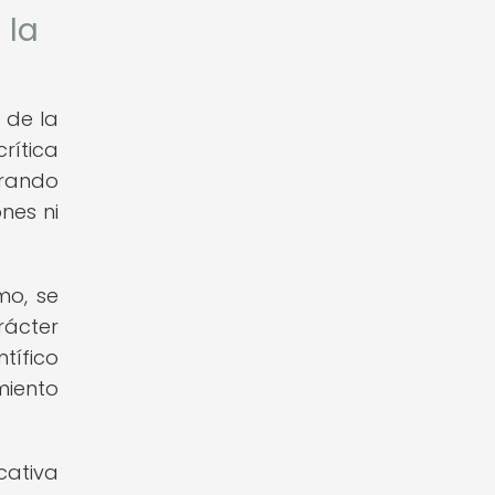
 la
z de la
rítica
trando
nes ni
mo, se
rácter
tífico
miento
cativa