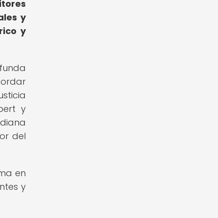
itores
ales y
rico y
ofunda
bordar
sticia
bert y
idiana
or del
orma en
ntes y