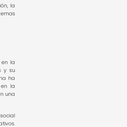
ón, la
temas
 en la
s y su
rna ha
 en la
en una
social
tivos.