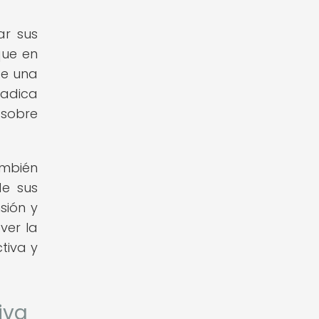
ar sus
que en
ce una
radica
 sobre
ambién
de sus
sión y
ver la
tiva y
iva