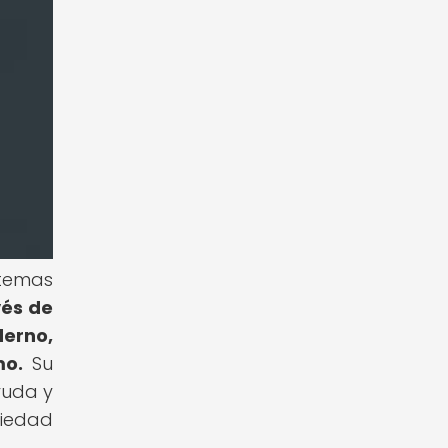
temas
vés de
derno,
mo.
Su
ruda y
iedad