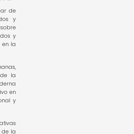
tar de
ados y
 sobre
ados y
 en la
manas,
 de la
oderna
ivo en
onal y
ativas
 de la