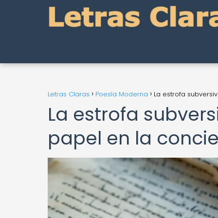
Letras Claras
Poesía Moderna
La estrofa subversi
La estrofa subver
papel en la concie