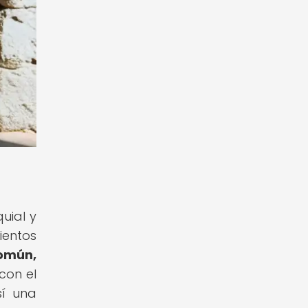
uial y
ientos
omún,
con el
sí una