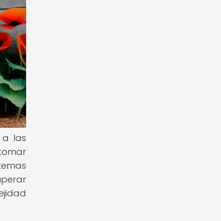
 a las
etomar
 temas
uperar
ejidad