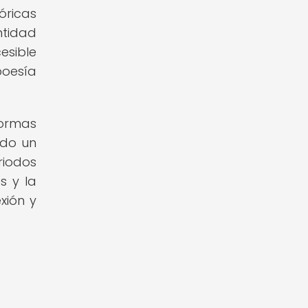
óricas
ntidad
esible
poesía
.
ormas
ndo un
riodos
s y la
xión y