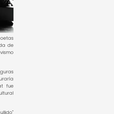
poetas
ada de
ivismo
iguras
uraría
at fue
ltural
llido"