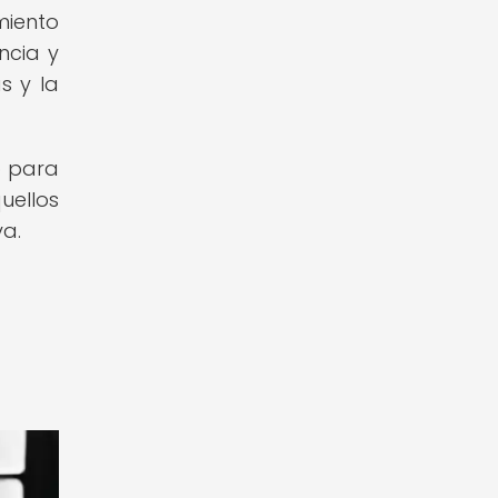
miento
ncia y
s y la
o para
uellos
va.