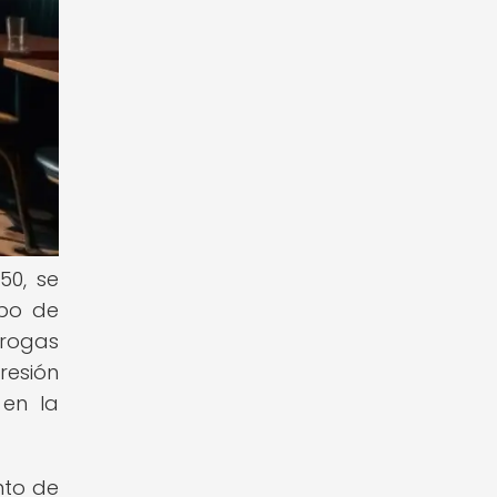
50, se
upo de
drogas
resión
 en la
nto de