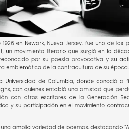
de 1926 en Newark, Nueva Jersey, fue uno de los 
t, un movimiento literario que surgió en la déc
 reconocido por su poesía provocativa y su act
igura emblemática de la contracultura de su época.
 la Universidad de Columbia, donde conoció a f
ughs, con quienes entabló una amistad que perd
xión con otros escritores de la Generación Be
ico y su participación en el movimiento contracu
bió una amplia variedad de poemas, destacando "Au