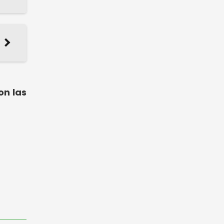
on las
.