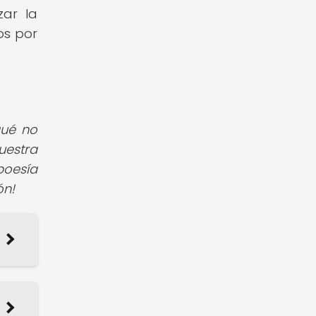
zar la
os por
qué no
uestra
poesía
ón!