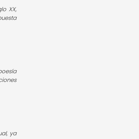
lo XX,
puesta
poesía
ciones
al, ya