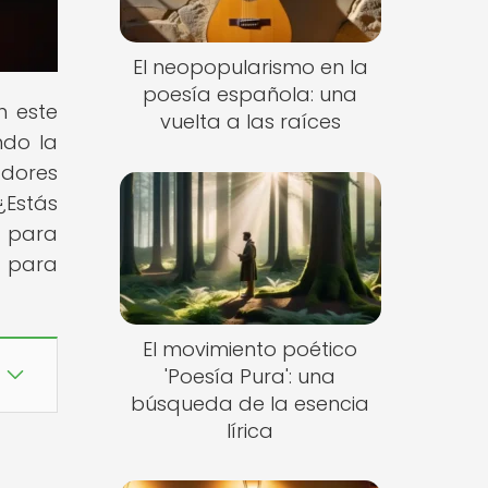
El neopopularismo en la
poesía española: una
n este
vuelta a las raíces
ndo la
adores
¿Estás
e para
s para
El movimiento poético
'Poesía Pura': una
búsqueda de la esencia
lírica