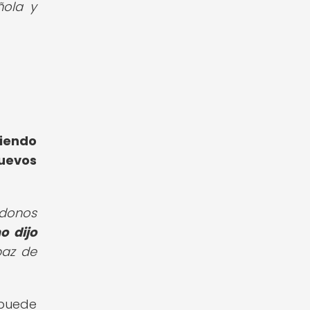
ñola y
siendo
nuevos
ndonos
 dijo
az de
 puede