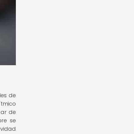
les de
ítmico
gar de
bre se
ividad