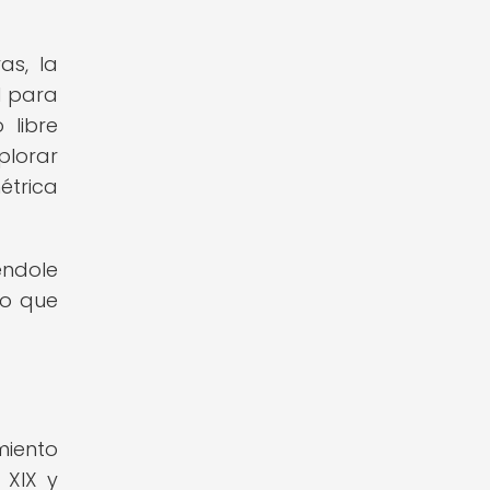
as, la
l para
 libre
plorar
étrica
éndole
lo que
miento
 XIX y