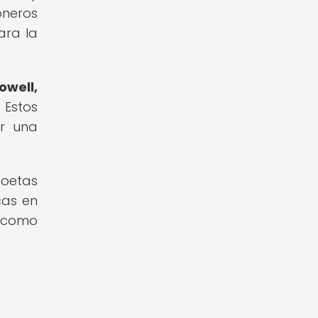
oneros
ara la
owell,
Estos
or una
poetas
cas en
a como