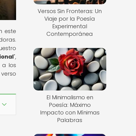
Versos Sin Fronteras: Un
Viaje por la Poesía
Experimental
n este
Contemporánea
doras.
uestro
ional
",
 a los
 verso
El Minimalismo en
Poesía: Máximo
Impacto con Mínimas
Palabras