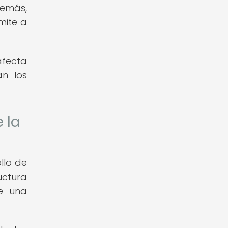
demás,
mite a
afecta
an los
 la
llo de
uctura
ue una