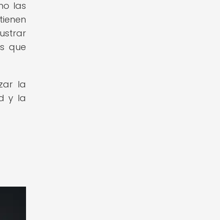
mo las
tienen
ustrar
os que
zar la
d y la