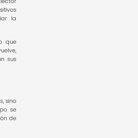
lector
itivos
iar la
no que
uelve,
ún sus
, sino
mpo se
ión de