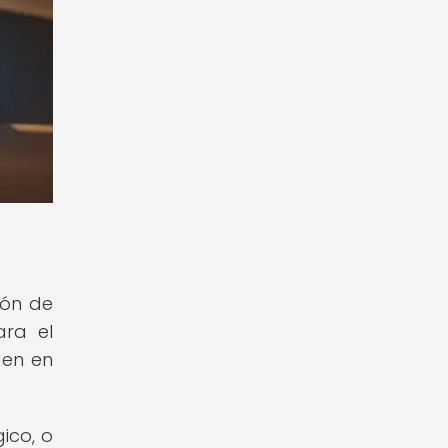
ión de
ara el
den en
ico, o