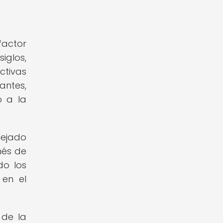
factor
iglos,
ctivas
antes,
o a la
lejado
nés de
do los
 en el
 de la