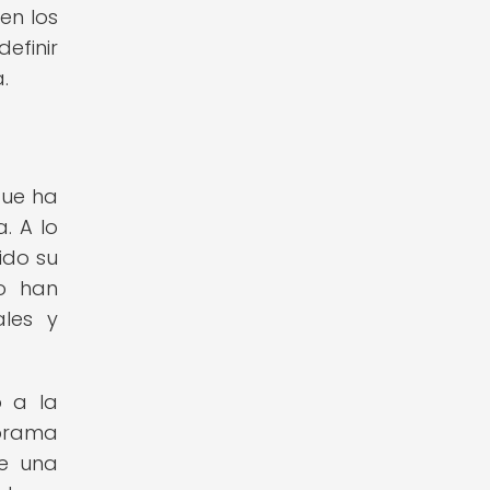
 en los
efinir
.
que ha
. A lo
ido su
to han
ales y
o a la
norama
de una