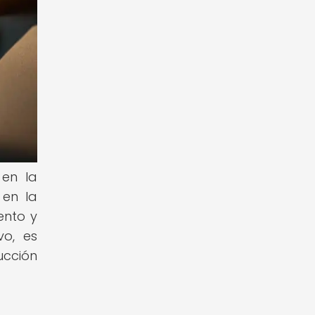
 en la
 en la
ento y
vo, es
ucción