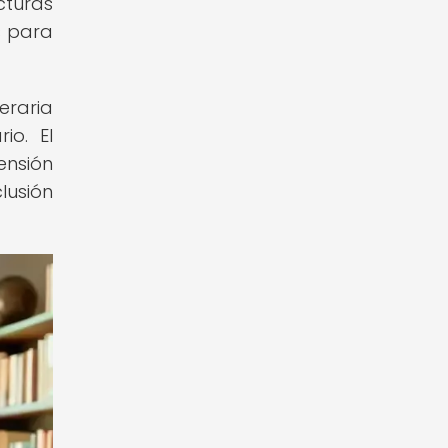
turas
s para
teraria
io. El
ensión
lusión