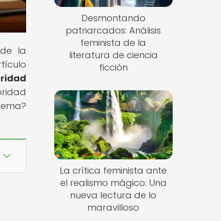
Desmontando
patriarcados: Análisis
feminista de la
 de la
literatura de ciencia
tículo
ficción
oridad
oridad
 tema?
La crítica feminista ante
el realismo mágico: Una
nueva lectura de lo
maravilloso