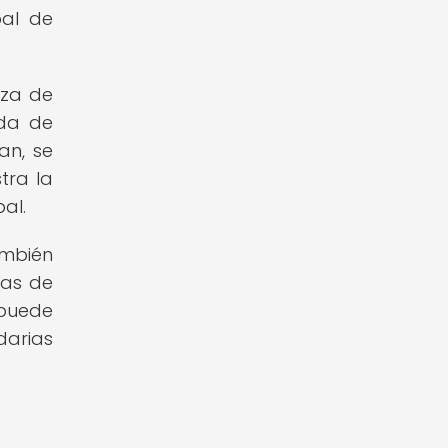
pal de
nza de
eda de
an, se
tra la
al.
ambién
pas de
 puede
darias