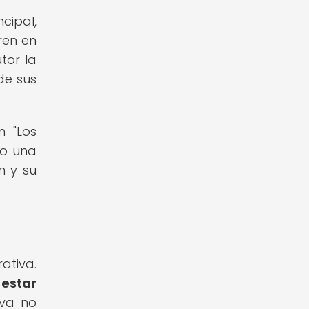
cipal,
ren en
tor la
de sus
n "Los
mo una
n y su
ativa.
estar
va no