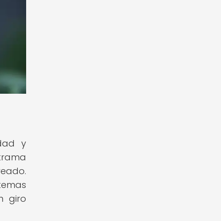
idad y
 trama
reado.
 temas
n giro