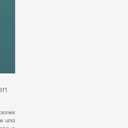
en
ciones
re una