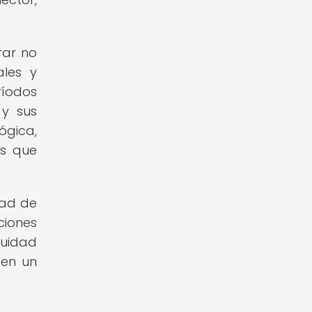
rar no
ales y
ríodos
 y sus
ógica,
es que
dad de
ciones
nuidad
 en un