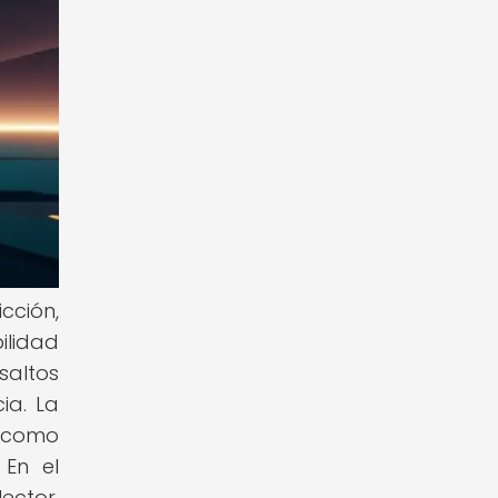
cción,
ilidad
saltos
ia. La
s como
 En el
ector,