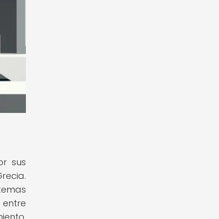
or sus
recia.
 temas
 entre
iento,