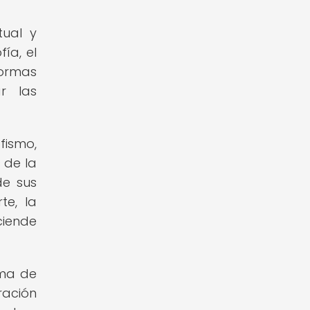
tual y
ía, el
normas
ar las
fismo,
 de la
de sus
te, la
ciende
rma de
ración