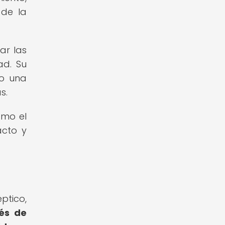
 de la
ar las
ad. Su
mo una
s.
omo el
acto y
ptico,
és de