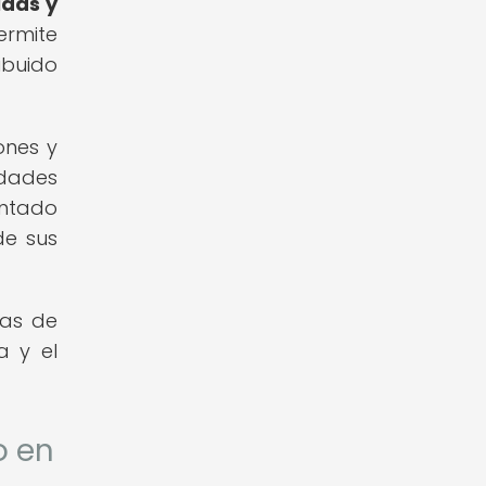
idas y
ermite
ibuido
ones y
idades
entado
de sus
das de
a y el
o en