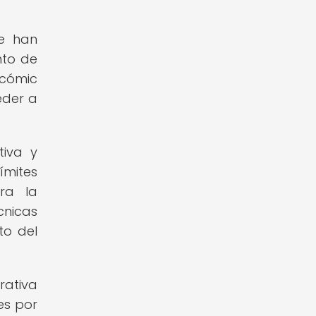
ue han
nto de
 cómic
eder a
tiva y
ímites
ara la
cnicas
to del
rativa
es por