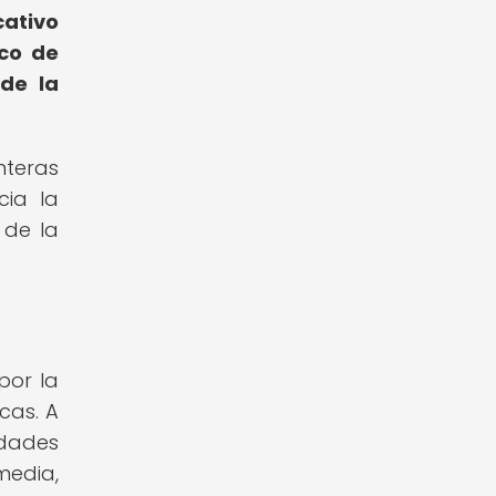
cativo
ico de
de la
nteras
cia la
 de la
por la
cas. A
idades
media,