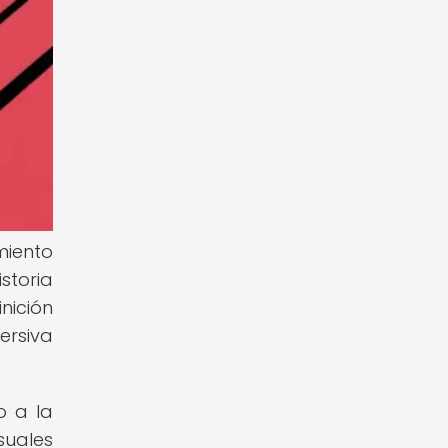
miento
storia
nición
ersiva
o a la
suales