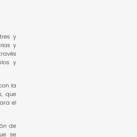
tres y
rias y
través
plos y
con la
s, que
ara el
ión de
ue se