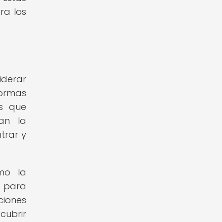
ra los
iderar
formas
es que
zan la
trar y
omo la
a para
iones
cubrir