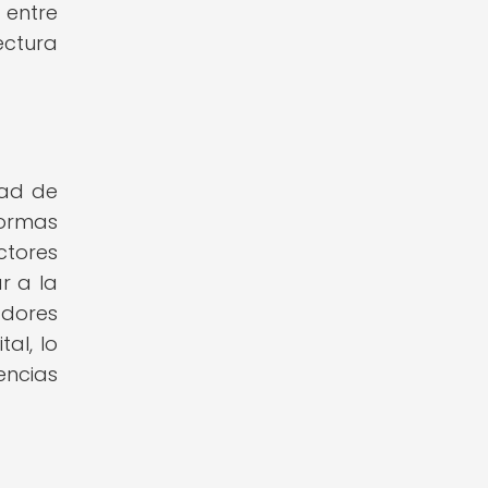
 entre
ectura
dad de
ormas
ctores
r a la
adores
al, lo
encias