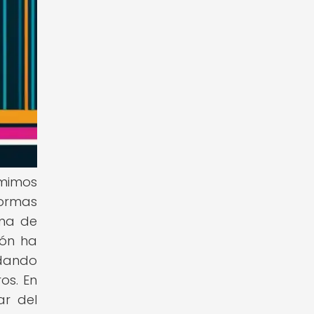
mimos
formas
ama de
ión ha
ndando
os. En
ar del