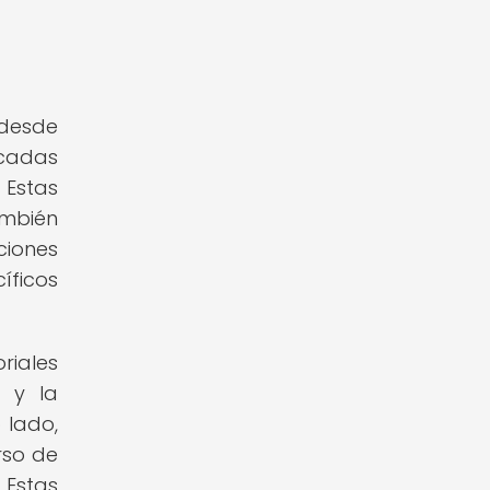
 desde
acadas
 Estas
ambién
ciones
íficos
riales
e y la
 lado,
rso de
 Estas