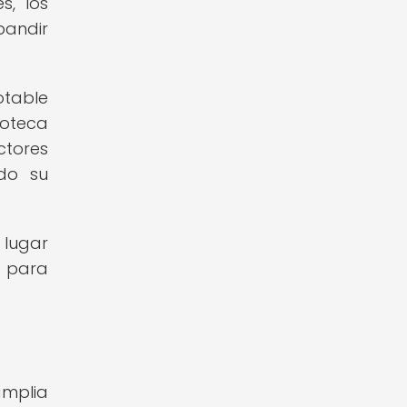
s, los
pandir
table
ioteca
ctores
ndo su
 lugar
s para
amplia