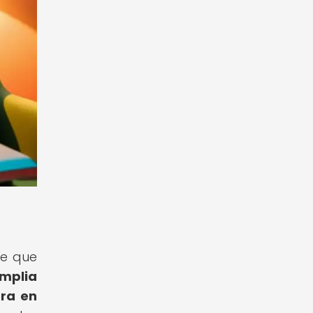
le que
amplia
ura en