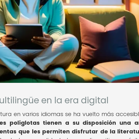
ltilingüe en la era digital
ctura en varios idiomas se ha vuelto más accesib
ores políglotas tienen a su disposición una 
ntas que les permiten disfrutar de la literat