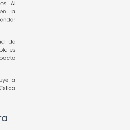
os. Al
nen la
render
dad de
olo es
mpacto
buye a
ística
ra