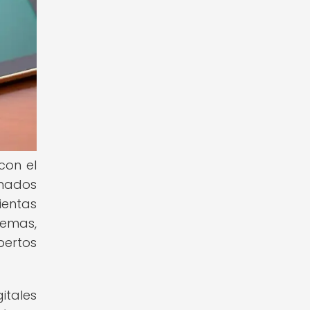
con el
onados
ientas
temas,
pertos
itales