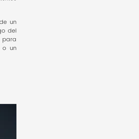
 de un
go del
s para
r o un