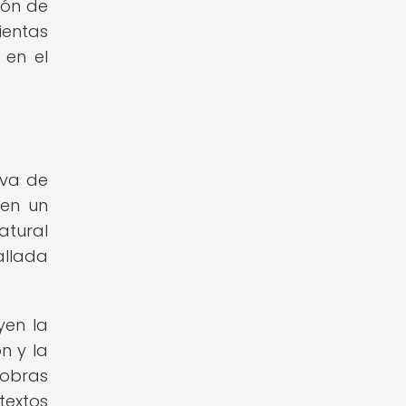
ión de
ientas
 en el
iva de
 en un
atural
allada
yen la
n y la
 obras
textos