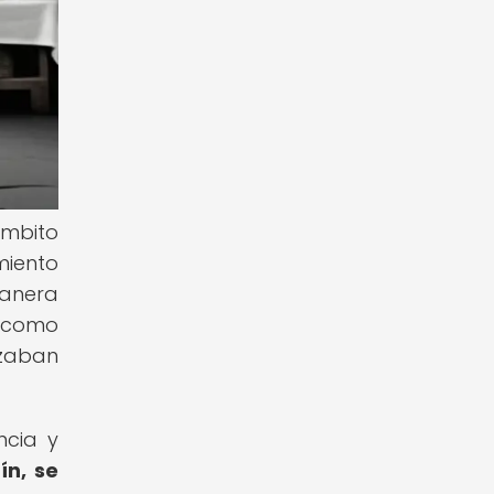
ámbito
miento
manera
as como
izaban
ncia y
ín, se