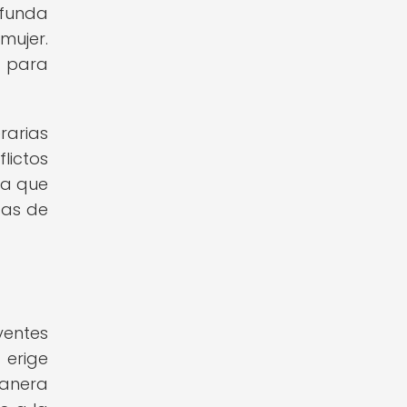
ofunda
mujer.
s para
rarias
lictos
ra que
cas de
yentes
 erige
manera