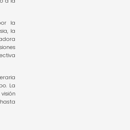
o a la
por la
ia, la
vadora
siones
ectiva
eraria
po. La
visión
 hasta