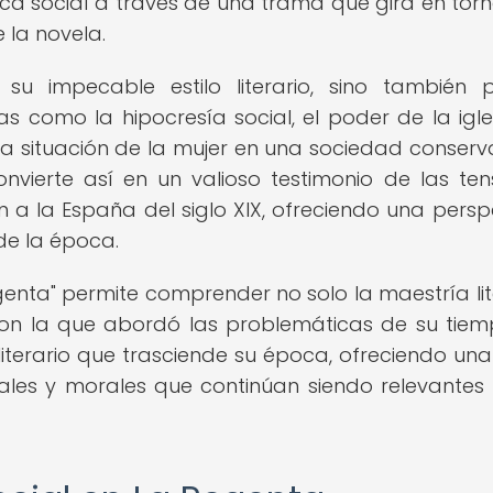
ica social a través de una trama que gira en torn
 la novela.
u impecable estilo literario, sino también 
como la hipocresía social, el poder de la igles
y la situación de la mujer en una sociedad conser
nvierte así en un valioso testimonio de las ten
 a la España del siglo XIX, ofreciendo una persp
 de la época.
 Regenta" permite comprender no solo la maestría lit
con la que abordó las problemáticas de su tiem
erario que trasciende su época, ofreciendo una 
ales y morales que continúan siendo relevantes