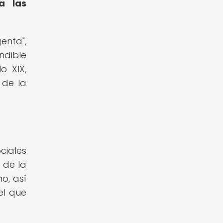
a las
enta",
ndible
o XIX,
 de la
ciales
 de la
o, así
el que