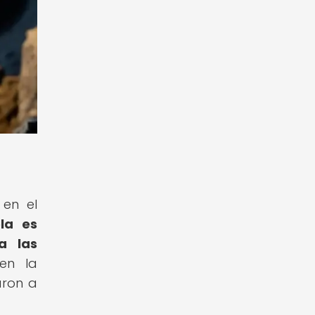
 en el
la es
a las
en la
aron a