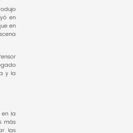
rodujo
uyó en
que en
escena
fensor
legado
a y la
 en la
os más
ar las