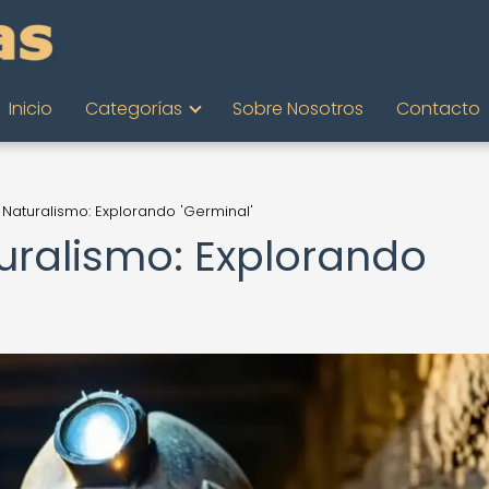
Inicio
Categorías
Sobre Nosotros
Contacto
l Naturalismo: Explorando 'Germinal'
turalismo: Explorando