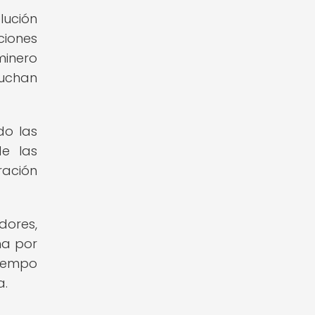
lución
ciones
minero
luchan
do las
de las
ración
dores,
ha por
tiempo
a.