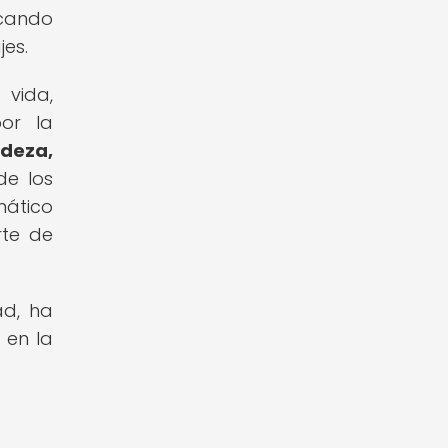
scando
jes.
 vida,
or la
udeza,
de los
mático
rte de
ad, ha
 en la