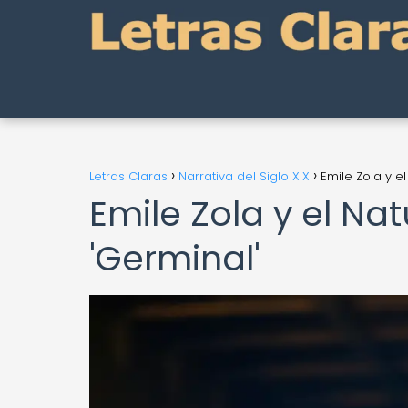
Letras Claras
Narrativa del Siglo XIX
Emile Zola y e
Emile Zola y el Na
'Germinal'