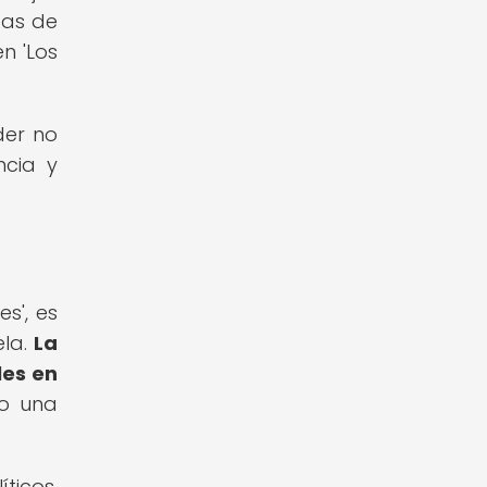
tas de
n 'Los
der no
ncia y
s', es
ela.
La
les en
do una
ticos,