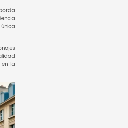
aborda
iencia
 única
onajes
alidad
 en la