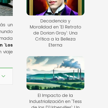
Decadencia y
rás un
Moralidad en 'El Retrato
 mundo
de Dorian Gray': Una
asmada
Crítica a la Belleza
n 'Los
Eterna
 viaje
El Impacto de la
Industrialización en 'Tess
de los D'Urbervilles': Un