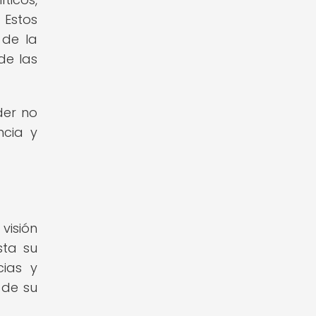
 Estos
 de la
de las
der no
ncia y
visión
sta su
cias y
 de su