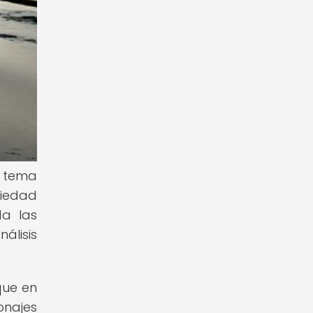
n tema
ciedad
da las
álisis
que en
onajes