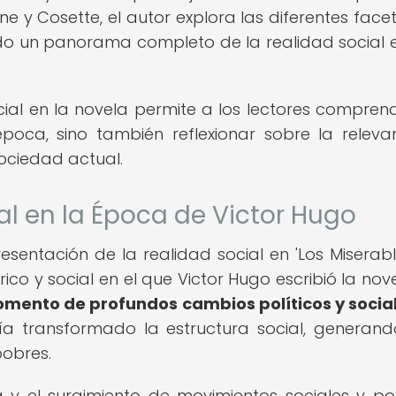
 y Cosette, el autor explora las diferentes face
do un panorama completo de la realidad social e
ocial en la novela permite a los lectores compren
poca, sino también reflexionar sobre la releva
sociedad actual.
al en la Época de Victor Hugo
ntación de la realidad social en 'Los Miserable
ico y social en el que Victor Hugo escribió la nov
omento de profundos cambios políticos y socia
bía transformado la estructura social, generan
pobres.
y el surgimiento de movimientos sociales y polí