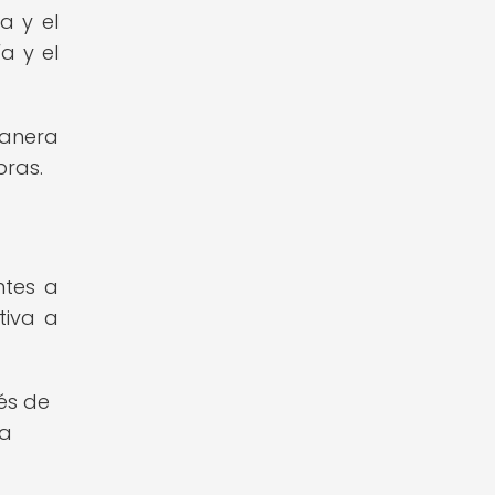
a y el
a y el
manera
bras.
ntes a
tiva a
és de
ia