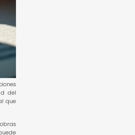
ciones
ad del
al que
 obras
 puede