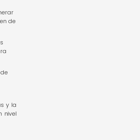
nerar
nen de
es
ara
 de
s y la
 nivel