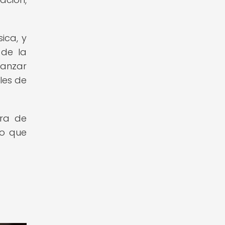
ica, y
 de la
canzar
les de
bra de
lo que