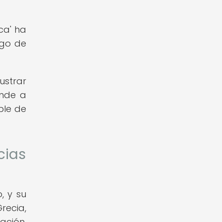
ca' ha
rgo de
ustrar
ende a
ble de
cias
, y su
Grecia,
ación,