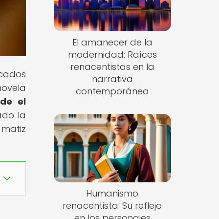
El amanecer de la
modernidad: Raíces
renacentistas en la
ncados
narrativa
novela
contemporánea
sde el
ado la
 matiz
Humanismo
renacentista: Su reflejo
en los personajes