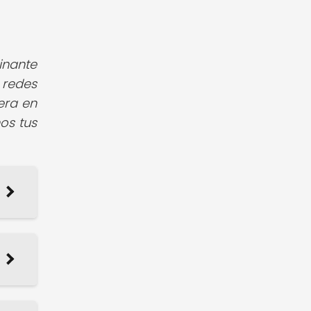
!
inante
 redes
era en
os tus