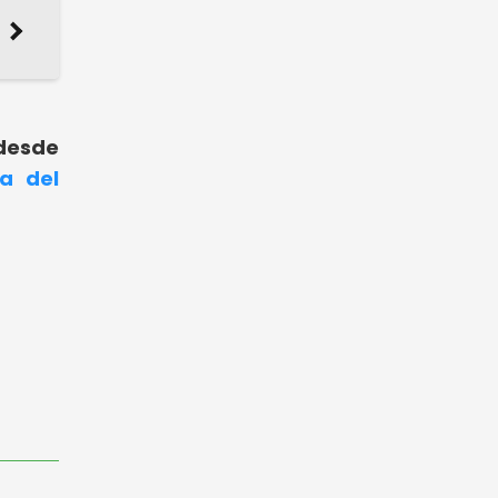
 desde
ia del