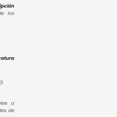
ipción
e los
ratura
e
ntes a
des de