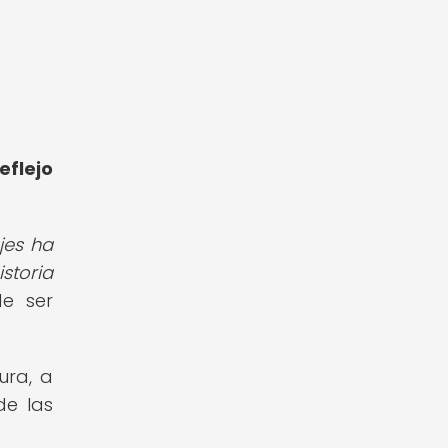
a
eflejo
jes ha
storia
de ser
ura, a
de las