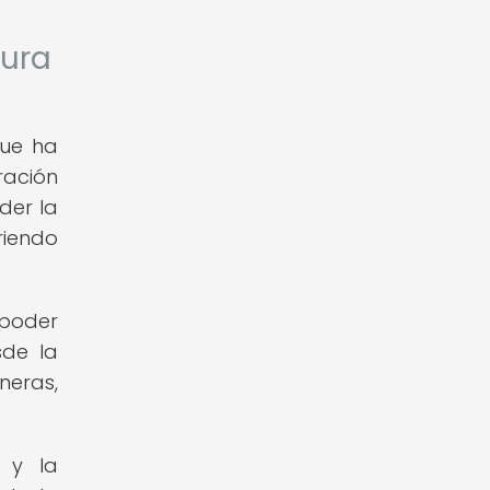
tura
que ha
ración
der la
riendo
 poder
sde la
neras,
d y la