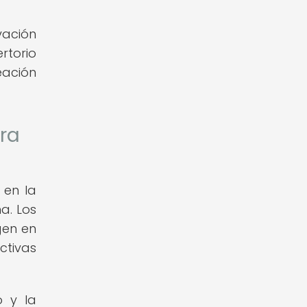
vación
rtorio
eación
ura
 en la
a. Los
gen en
ctivas
o y la