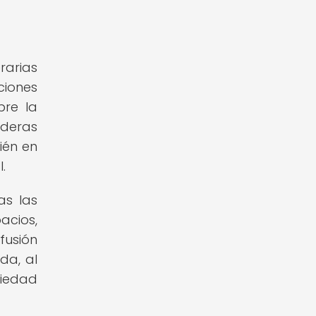
arias
aciones
bre la
aderas
ién en
.
as las
acios,
fusión
da, al
ciedad