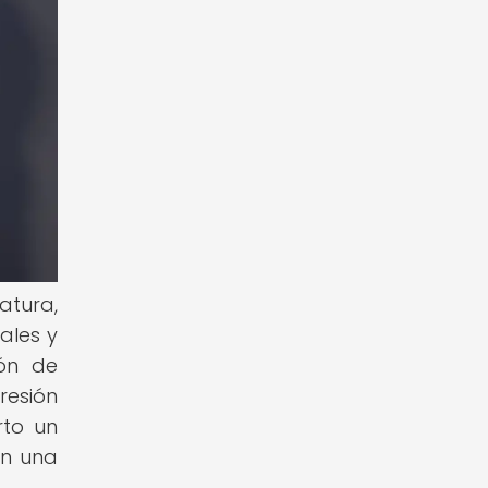
atura,
ales y
ión de
resión
rto un
en una