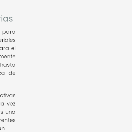
rias
o para
riales
ara el
amente
 hasta
ica de
ctivas
la vez
as una
rentes
an.