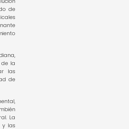
lución
odo de
icales
inante
miento
diana,
 de la
ar las
dad de
ental,
ambién
al. La
 y las