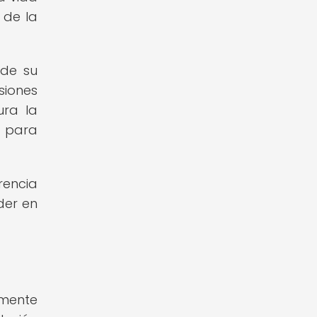
 de la
 de su
siones
ura la
l para
rencia
der en
amente