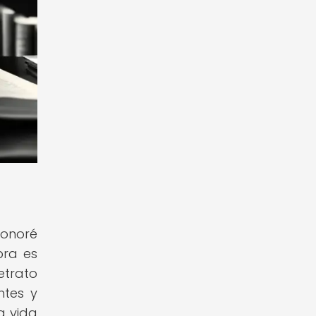
Honoré
bra es
etrato
ntes y
a vida