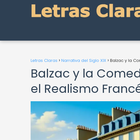
Letras Claras
Narrativa del Siglo XIX
Balzac y la C
Balzac y la Comed
el Realismo Franc