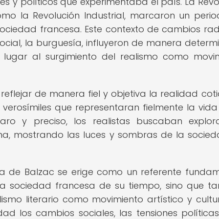
es y políticos que experimentaba el país. La Revo
omo la Revolución Industrial, marcaron un peri
 sociedad francesa. Este contexto de cambios rad
cial, la burguesía, influyeron de manera determ
o lugar al surgimiento del realismo como movi
 reflejar de manera fiel y objetiva la realidad coti
verosímiles que representaran fielmente la vida
ro y preciso, los realistas buscaban explor
na, mostrando las luces y sombras de la socie
a de Balzac se erige como un referente fundam
la sociedad francesa de su tiempo, sino que t
ismo literario como movimiento artístico y cultur
ad los cambios sociales, las tensiones políticas