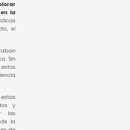
plorar
 en la
sticas
do, el
ntaban
a. Sin
 estos
iencia
 estas
dos y
r las
 de la
des de