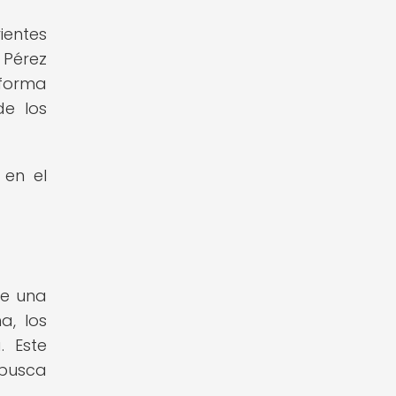
ientes
 Pérez
 forma
de los
 en el
de una
a, los
. Este
 busca