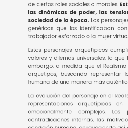
de ciertos roles sociales o morales.
Es
las dinámicas de poder, las tension
sociedad de la época.
Los personajes
genéricas que los identificaban co
trabajador esforzado o la mujer virtuo
Estos personajes arquetípicos cumpl
valores y dilemas universales, lo que
embargo, a medida que el Realismo p
arquetipos, buscando representar l
humana de una manera más auténtica 
La evolución del personaje en el Rea
representaciones arquetípicas en
emocionalmente complejos. Los p
contradicciones internas, las motiv
condición humana, enriqueciendo así e