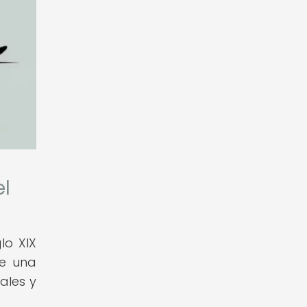
el
lo XIX
de una
ales y