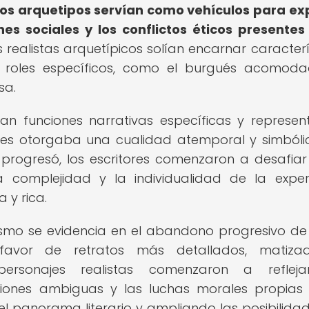
tos arquetipos servían como vehículos para ex
es sociales y los conflictos éticos presentes
 realistas arquetípicos solían encarnar caracterí
n roles específicos, como el burgués acomoda
sa.
ían funciones narrativas específicas y represe
 les otorgaba una cualidad atemporal y simbólic
rogresó, los escritores comenzaron a desafiar
a complejidad y la individualidad de la exper
y rica.
lismo se evidencia en el abandono progresivo de
 favor de retratos más detallados, matiza
ersonajes realistas comenzaron a refleja
aciones ambiguas y las luchas morales propias
l panorama literario y ampliando las posibilida