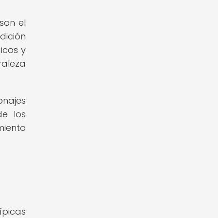
son el
dición
icos y
raleza
najes
de los
miento
ípicas