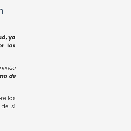
n
ad, ya
r las
ntinúa
rma de
re las
 de sí