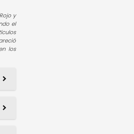
Rojo y
ndo el
ículos
areció
en los