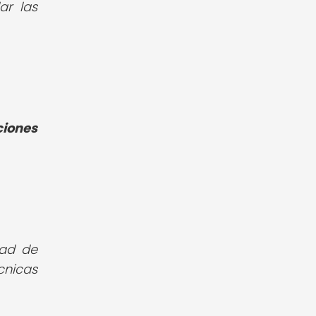
ar las
s
ciones
dad de
cnicas