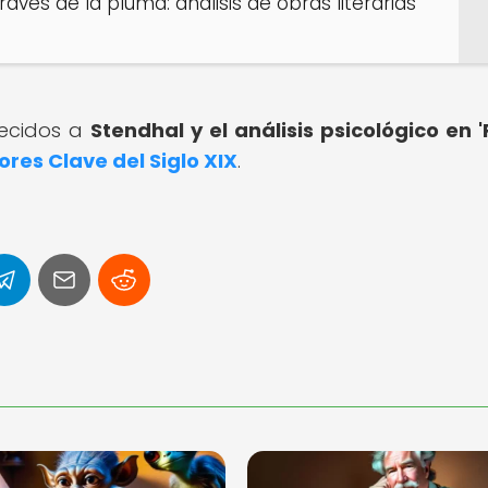
través de la pluma: análisis de obras literarias
recidos a
Stendhal y el análisis psicológico en '
ores Clave del Siglo XIX
.