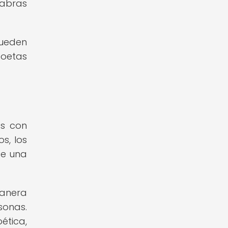
abras
pueden
poetas
as con
os, los
de una
manera
sonas.
ética,