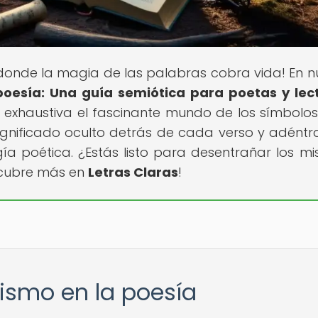
r donde la magia de las palabras cobra vida! En n
poesía: Una guía semiótica para poetas y lec
exhaustiva el fascinante mundo de los símbolos
ignificado oculto detrás de cada verso y adéntr
ía poética. ¿Estás listo para desentrañar los mis
scubre más en
Letras Claras
!
lismo en la poesía