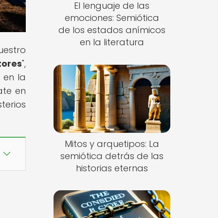
El lenguaje de las
emociones: Semiótica
de los estados anímicos
en la literatura
uestro
tores
",
 en la
ate en
terios
Mitos y arquetipos: La
semiótica detrás de las
historias eternas