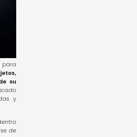
s para
jetos,
 de su
ficado
ndas y
dentro
rse de