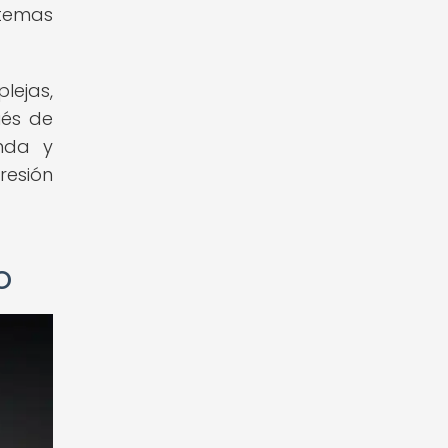
 temas
lejas,
ués de
unda y
resión
o