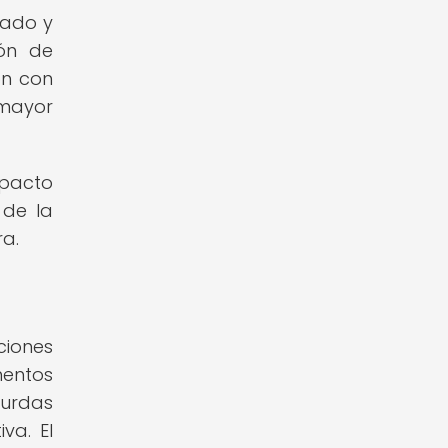
vado y
ión de
ón con
 mayor
mpacto
 de la
ra.
ciones
mentos
surdas
va. El