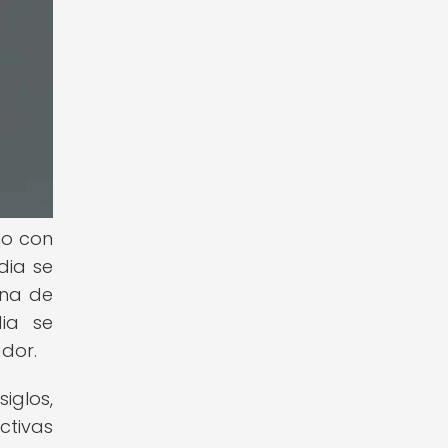
no con
dia se
ina de
ia se
ador.
iglos,
ctivas