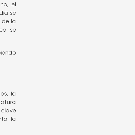
no, el
dia se
 de la
ico se
ciendo
os, la
tatura
 clave
rta la