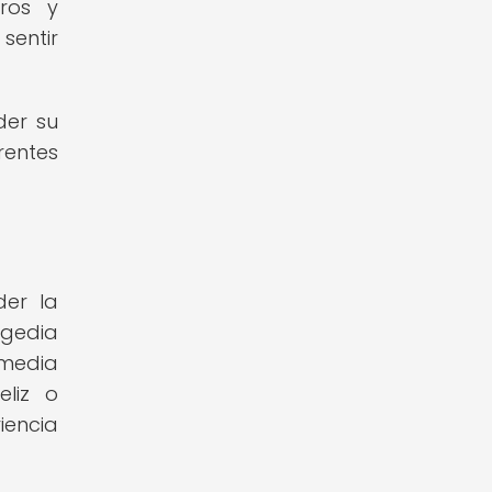
ros y
sentir
der su
rentes
der la
agedia
omedia
eliz o
iencia