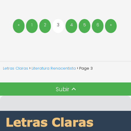
«
1
2
3
4
5
6
»
Letras Claras
Literatura Renacentista
Page 3
Subir