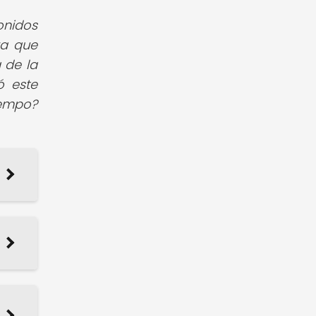
onidos
ra que
 de la
ó este
iempo?