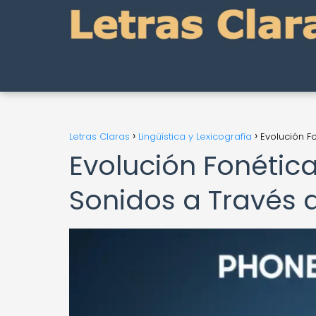
Letras Claras
Lingüística y Lexicografía
Evolución F
Evolución Fonéti
Sonidos a Través 