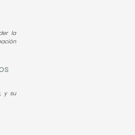
der la
eación
os
, y su