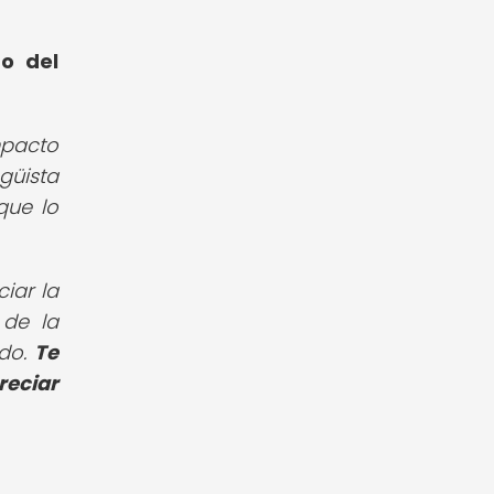
o del
mpacto
güista
que lo
iar la
 de la
ado.
Te
reciar
!