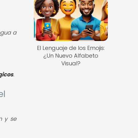
ngua a
El Lenguaje de los Emojis:
¿Un Nuevo Alfabeto
Visual?
gicos
.
el
n y se