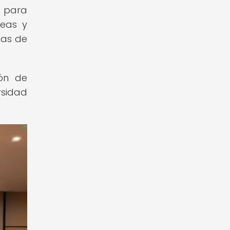
d para
deas y
nas de
ión de
rsidad