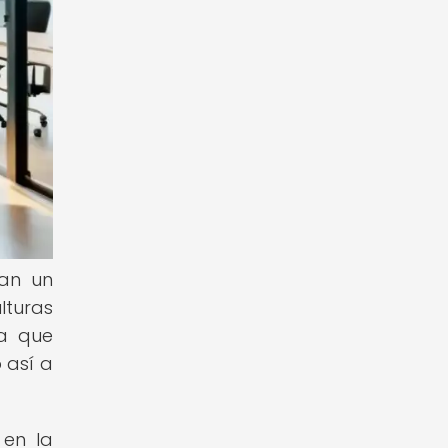
ñan un
lturas
ya que
 así a
 en la