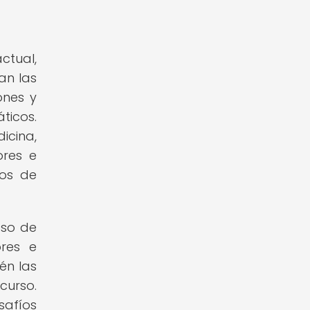
ctual,
an las
ones y
ticos.
icina,
ores e
cos de
eso de
ores e
én las
curso.
safíos