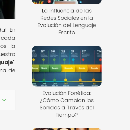
La Influencia de las
Redes Sociales en la
Evolución del Lenguaje
da! En
Escrito
o cada
ros la
uestro
guaje
".
rma de
Evolución Fonética:
¿Cómo Cambian los
Sonidos a Través del
Tiempo?