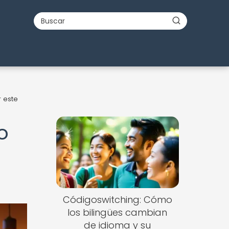
r este
o
Códigoswitching: Cómo
los bilingües cambian
de idioma y su