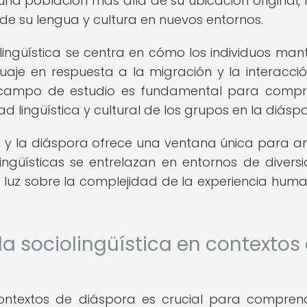
 una población más allá de su ubicación original, 
 de su lengua y cultura en nuevos entornos.
olingüística se centra en cómo los individuos mant
aje en respuesta a la migración y la interacci
te campo de estudio es fundamental para comp
 lingüística y cultural de los grupos en la diáspo
ica y la diáspora ofrece una ventana única para an
ingüísticas se entrelazan en entornos de divers
ja luz sobre la complejidad de la experiencia hum
la sociolingüística en contextos
 contextos de diáspora es crucial para compren