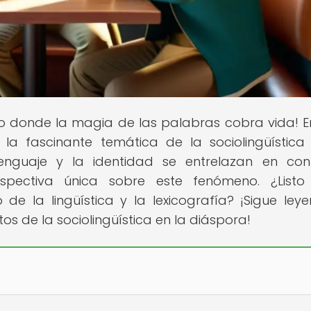
io donde la magia de las palabras cobra vida! E
o la fascinante temática de la sociolingüística
enguaje y la identidad se entrelazan en con
rspectiva única sobre este fenómeno. ¿List
e la lingüística y la lexicografía? ¡Sigue ley
s de la sociolingüística en la diáspora!