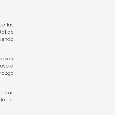
ue las
tal de
siendo
arias,
poyo a
enazgo
letras
do el