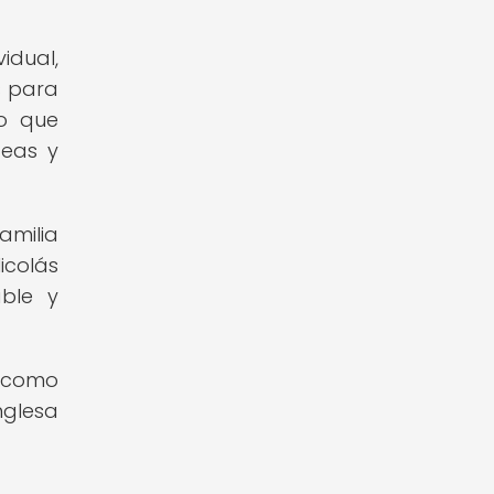
idual,
s para
no que
deas y
amilia
icolás
able y
s como
nglesa