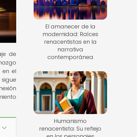
El amanecer de la
modernidad: Raíces
renacentistas en la
narrativa
aje de
contemporánea
enazgo
 en el
 sigue
nexión
miento
Humanismo
renacentista: Su reflejo
en los personajes