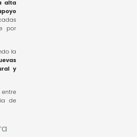
 alta
apoyo
cadas
se por
ndo la
uevas
ural y
 entre
cia de
ra