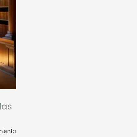
las
miento