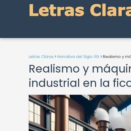
Letras Claras
Narrativa del Siglo XIX
Realismo y máq
Realismo y máquin
industrial en la fic