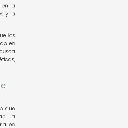
 en la
s y la
ue los
ndo en
 busca
ticas,
de
no que
an la
ial en