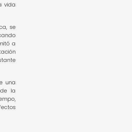
a vida
ca, se
scando
mitó a
tación
stante
de una
 de la
iempo,
fectos