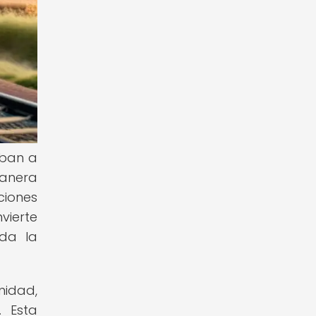
aban a
manera
ciones
nvierte
ada la
nidad,
. Esta