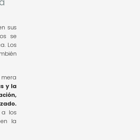
va
en sus
nos se
a. Los
ambién
a mera
s y la
ación,
zado.
 a los
 en la