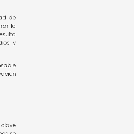
dad de
rar la
esulta
dios y
nsable
eación
 clave
nes se