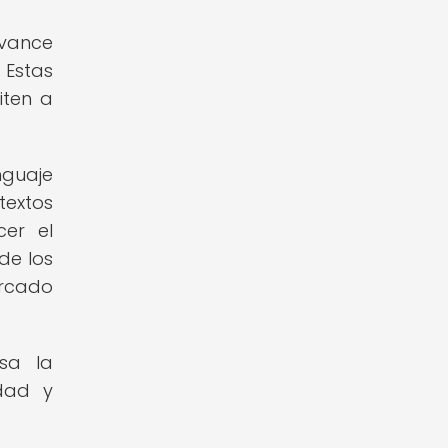
avance
 Estas
iten a
nguaje
textos
cer el
de los
ercado
lsa la
idad y