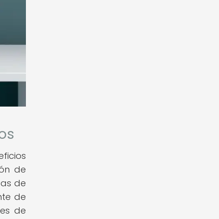
dos
icios
ión de
das de
nte de
nes de