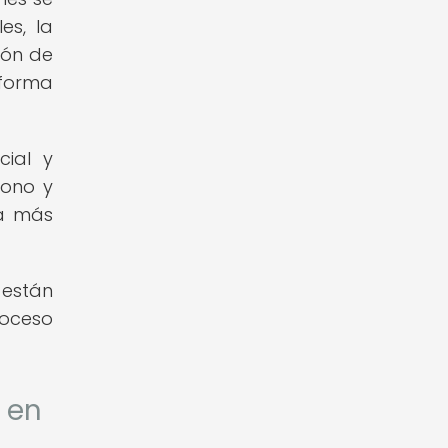
es, la
tión de
 forma
cial y
tono y
ra más
 están
roceso
 en