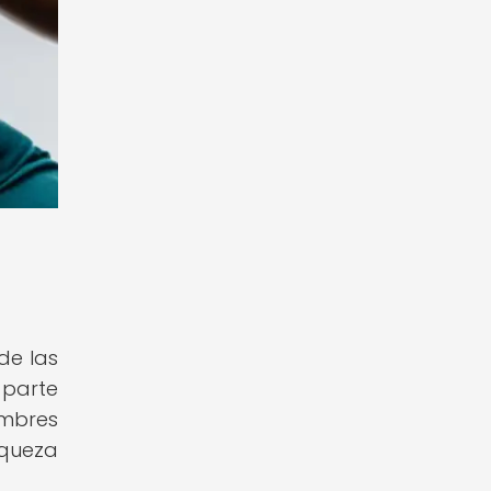
de las
parte
umbres
iqueza