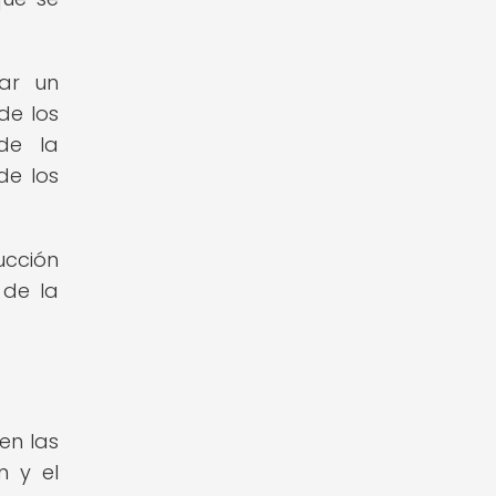
rar un
de los
de la
de los
ucción
 de la
en las
n y el