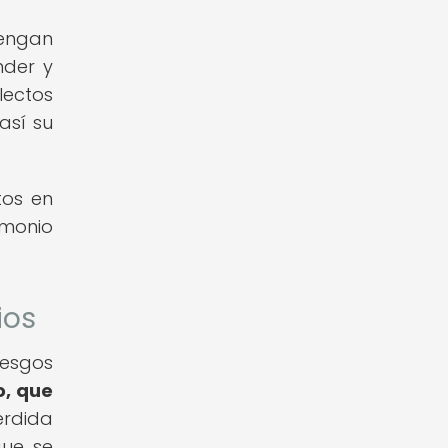
tengan
nder y
lectos
así su
tos en
imonio
ios
iesgos
o, que
rdida
que se